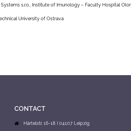
stems s.r.o., Institute of Imunology – Faculty Hospital Ol
echnical University of Ostrava
CONTACT
Härtelstr. 16-18 I 04107 Leipzig