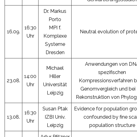
Dr. Markus
Porto
16:30
MPI f.
16.09.
Neutral evolution of prot
Uhr
Komplexe
Systeme
Dresden
Anwendungen von DN
Michael
spezifischen
14:00
Hiller
23.08.
Kompressionsverfahren 
Uhr
Universität
Genomvergleich und bei 
Leipzig
Rekonstruktion von Phylog
Susan Ptak
Evidence for population gro
16:30
13.08.
IZBI Univ.
confounded by fine sca
Uhr
Leipzig
population structure
Artur Pfitzner