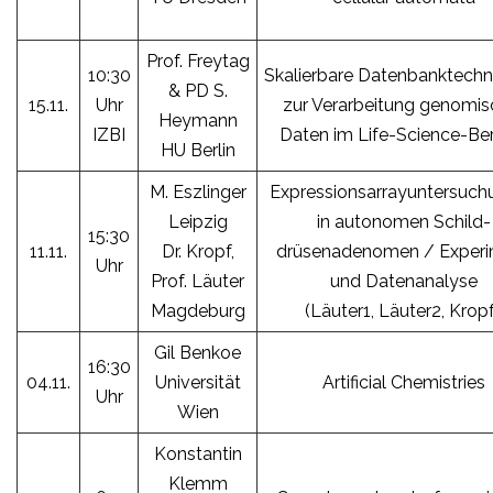
Prof. Freytag
10:30
Skalierbare Datenbanktechn
& PD S.
15.11.
Uhr
zur Verarbeitung genomis
Heymann
IZBI
Daten im Life-Science-Be
HU Berlin
M. Eszlinger
Expressionsarrayuntersuch
Leipzig
in autonomen Schild-
15:30
11.11.
Dr. Kropf,
drüsenadenomen / Exper
Uhr
Prof. Läuter
und Datenanalyse
Magdeburg
(
Läuter1
,
Läuter2
,
Krop
Gil Benkoe
16:30
04.11.
Universität
Artificial Chemistries
Uhr
Wien
Konstantin
Klemm