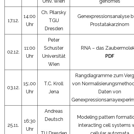
Univ. Wien
genomes
Ch. Pilarsky
14:00
Genexpressionsanalyse 
17.12.
TGU
Uhr
Prostatakarzinom
Dresden
Peter
11:00
Schuster
RNA – das Zaubermolek
02.12.
Uhr
Universität
PDF
Wien
Rangdiagramme zum Verg
15:.00
T.C. Kroll
von Normalisierungsmethod
03.12.
Uhr
Jena
Daten von
Genexpressionsarrayexperi
Andreas
Modeling pattern formatio
Deutsch
16:30
25.11.
interacting cell systems 
Uhr
TU Dresden
cellular automata