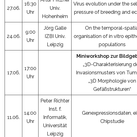
16:30
Virus evolution under the se
27.06.
Univ.
Uhr
pressure of breeding and e
Hohenheim
Jörg Galle
On the temporal-spatia
9:00
24.06.
IZBI Univ.
organisation of in vitro epith
Uhr
Leipzig
populations
Miniworkshop zur Bildg
„3D-Charakterisierung d
17:00
17.06.
Invasionsmusters von Tum
Uhr
„3D Morphologie von
Gefäßstrukturen“
Peter Richter
Inst. f.
14:00
Genexpressionsdaten, e
11.06.
Informatik,
Uhr
Chipstudie
Universität
Leipzig