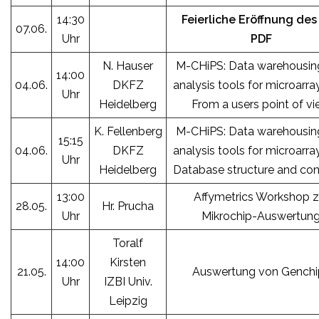
14:30
Feierliche Eröffnung des 
07.06.
Uhr
PDF
N. Hauser
M-CHiPS: Data warehousin
14:00
04.06.
DKFZ
analysis tools for microarra
Uhr
Heidelberg
From a users point of v
K. Fellenberg
M-CHiPS: Data warehousin
15:15
04.06.
DKFZ
analysis tools for microarra
Uhr
Heidelberg
Database structure and co
13:00
Affymetrics Workshop z
28.05.
Hr. Prucha
Uhr
Mikrochip-Auswertun
Toralf
14:00
Kirsten
21.05.
Auswertung von Genchi
Uhr
IZBI Univ.
Leipzig