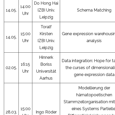
Do Hong Hai
14:00
14.05.
IZBI Univ.
Schema Matching
Uhr
Leipzig
Toralf
15:00
Kirsten
Gene expression warehousi
14.05.
Uhr
IZBI Univ.
analysis
Leipzig
Hinnerk
Data integration: Hope for t
16:15
Boriss
02.05.
the curses of dimensionali
Uhr
Universität
gene expression data
Aarhus
Modellierung der
hämatopoetischen
Stammzellorganisation mit 
15:00
eines Systems Partielle
28.03.
Ingo Röder