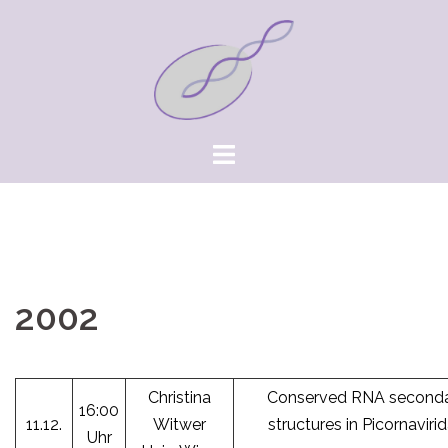
Springe
zum
Inhalt
2002
Christina
Conserved RNA second
16:00
11.12.
Witwer
structures in Picornaviri
Uhr