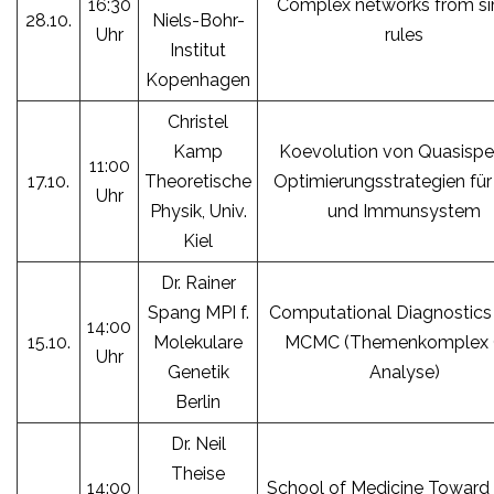
16:30
Complex networks from s
28.10.
Niels-Bohr-
Uhr
rules
Institut
Kopenhagen
Christel
Kamp
Koevolution von Quasispe
11:00
17.10.
Theoretische
Optimierungsstrategien für
Uhr
Physik, Univ.
und Immunsystem
Kiel
Dr. Rainer
Spang MPI f.
Computational Diagnostics
14:00
15.10.
Molekulare
MCMC (Themenkomplex 
Uhr
Genetik
Analyse)
Berlin
Dr. Neil
Theise
14:00
School of Medicine Toward