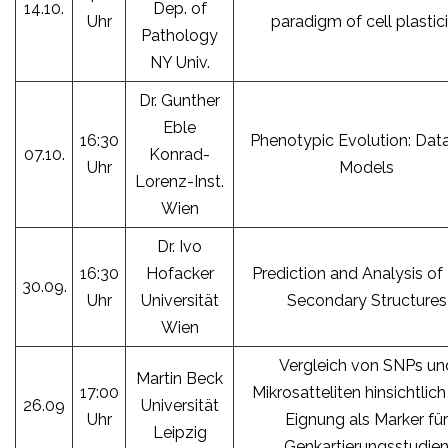
14.10.
Dep. of
Uhr
paradigm of cell plastic
Pathology
NY Univ.
Dr. Gunther
Eble
16:30
Phenotypic Evolution: Dat
07.10.
Konrad-
Uhr
Models
Lorenz-Inst.
Wien
Dr. Ivo
16:30
Hofacker
Prediction and Analysis o
30.09.
Uhr
Universität
Secondary Structures
Wien
Vergleich von SNPs un
Martin Beck
17:00
Mikrosatteliten hinsichtlich 
26.09
Universität
Uhr
Eignung als Marker für
Leipzig
Genkartierungsstudie